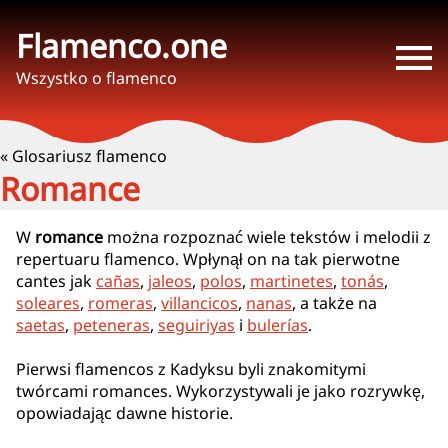
Flamenco.one
Wszystko o flamenco
« Glosariusz flamenco
Romance
W
romance
można rozpoznać wiele tekstów i melodii z
repertuaru flamenco. Wpłynął on na tak pierwotne
cantes jak
cañas
,
jaleos
,
polos
,
martinetes
,
tonás
,
soleares
,
romeras
,
villancicos
,
nanas
, a także na
saetas
,
peteneras
,
seguiriyas
i
bulerías
.
Pierwsi flamencos z Kadyksu byli znakomitymi
twórcami romances. Wykorzystywali je jako rozrywkę,
opowiadając dawne historie.