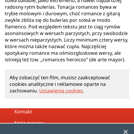
soleá bailable, jaleo extremeño, a nawet najbardziej
radosny rytm bulerías. Tonacja romances bywa w
trybie molowym i durowym, choć romance z gitarą
zwykle zbliża się do bulerías por soleá w modo
flamenco. Pod względem tekstu jest to ciąg rymów
asonansowych w wersach parzystych, przy swobodzie
w wersach nieparzystych. Liczy minimum cztery wersy,
które można także nazwać copla. Najczęściej
spotykany romance ma ośmiozgłoskowe wersy, ale
istnieją też tzw. „romances heroicos” (de arte mayor).
Aby zobaczyć ten film, musisz zaakceptować
cookies analityczne i reklamowe oparte na
zachowaniu.
Ustawienia cookies
.
Kontakt
Nota prawna