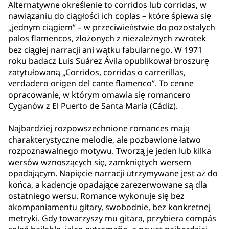
Alternatywne określenie to corridos lub corridas, w
nawiązaniu do ciągłości ich coplas – które śpiewa się
„jednym ciągiem” – w przeciwieństwie do pozostałych
palos flamencos, złożonych z niezależnych zwrotek
bez ciągłej narracji ani wątku fabularnego. W 1971
roku badacz Luis Suárez Ávila opublikował broszurę
zatytułowaną „Corridos, corridas o carrerillas,
verdadero origen del cante flamenco”. To cenne
opracowanie, w którym omawia się romancero
Cyganów z El Puerto de Santa María (Cádiz).
Najbardziej rozpowszechnione romances mają
charakterystyczne melodie, ale pozbawione łatwo
rozpoznawalnego motywu. Tworzą je jeden lub kilka
wersów wznoszących się, zamkniętych wersem
opadającym. Napięcie narracji utrzymywane jest aż do
końca, a kadencje opadające zarezerwowane są dla
ostatniego wersu. Romance wykonuje się bez
akompaniamentu gitary, swobodnie, bez konkretnej
metryki. Gdy towarzyszy mu gitara, przybiera compás