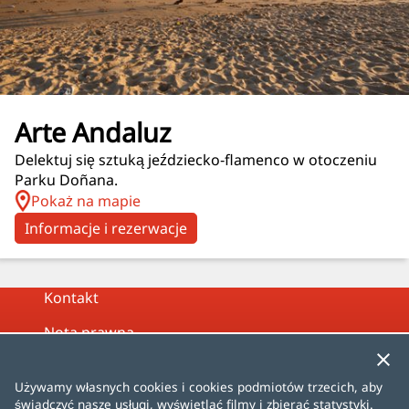
Arte Andaluz
Delektuj się sztuką jeździecko‑flamenco w otoczeniu
Parku Doñana.
Pokaż na mapie
Informacje i rezerwacje
Kontakt
Nota prawna
Polityka prywatności
Używamy własnych cookies i cookies podmiotów trzecich, aby
Polityka plików cookie
świadczyć nasze usługi, wyświetlać filmy i zbierać statystyki.