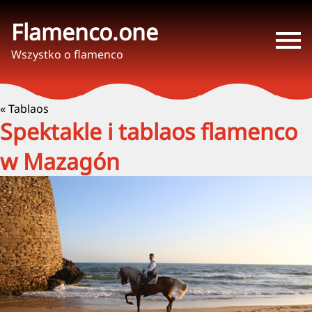
Flamenco.one
Wszystko o flamenco
« Tablaos
Spektakle i tablaos flamenco
w Mazagón