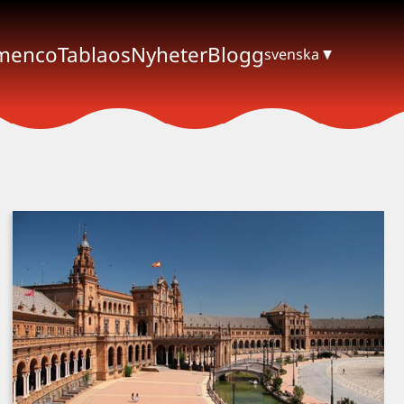
menco
Tablaos
Nyheter
Blogg
svenska