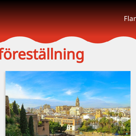
Fla
öreställning