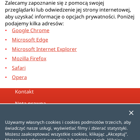
Zalecamy zapoznanie się z pomocą swojej
przeglądarki lub odwiedzenie jej strony internetowej,
aby uzyskać informacje o opcjach prywatności. Poniżej
podajemy kilka adresów:
Google Chrome
Microsoft Edge
Microsoft Internet Explorer
Mozilla Firefox
Safari
Opera
Kontakt
Nota prawna
Polityka prywatności
Używamy własnych cookies i cookies podmiotów trzecich, aby
Polityka plików cookie
świadczyć nasze usługi, wyświetlać filmy i zbierać statystyki.
Możesz zaakceptować wszystkie cookies, klikając „Akceptuj”.
Mapa strony
Możesz też odrzucić wszystkie lub niektóre z nich, klikając