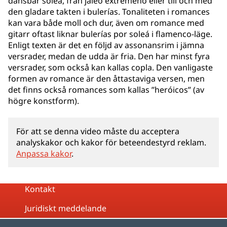
dansbar soleá, från jaleo extremeño eller till och med
den gladare takten i bulerías. Tonaliteten i romances
kan vara både moll och dur, även om romance med
gitarr oftast liknar bulerías por soleá i flamenco-läge.
Enligt texten är det en följd av assonansrim i jämna
versrader, medan de udda är fria. Den har minst fyra
versrader, som också kan kallas copla. Den vanligaste
formen av romance är den åttastaviga versen, men
det finns också romances som kallas ”heróicos” (av
högre konstform).
För att se denna video måste du acceptera
analyskakor och kakor för beteendestyrd reklam.
Anpassa kakor
.
Kontakt
Juridiskt meddelande