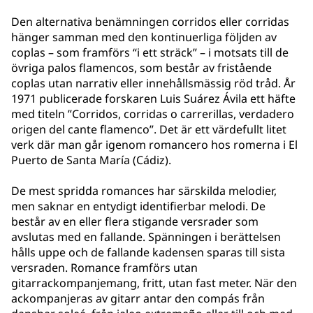
Den alternativa benämningen corridos eller corridas
hänger samman med den kontinuerliga följden av
coplas – som framförs “i ett sträck” – i motsats till de
övriga palos flamencos, som består av fristående
coplas utan narrativ eller innehållsmässig röd tråd. År
1971 publicerade forskaren Luis Suárez Ávila ett häfte
med titeln ”Corridos, corridas o carrerillas, verdadero
origen del cante flamenco”. Det är ett värdefullt litet
verk där man går igenom romancero hos romerna i El
Puerto de Santa María (Cádiz).
De mest spridda romances har särskilda melodier,
men saknar en entydigt identifierbar melodi. De
består av en eller flera stigande versrader som
avslutas med en fallande. Spänningen i berättelsen
hålls uppe och de fallande kadensen sparas till sista
versraden. Romance framförs utan
gitarrackompanjemang, fritt, utan fast meter. När den
ackompanjeras av gitarr antar den compás från