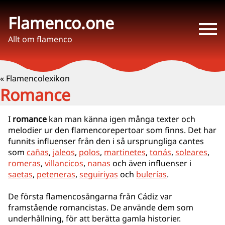
Flamenco.one
Allt om flamenco
« Flamencolexikon
Romance
I
romance
kan man känna igen många texter och
melodier ur den flamencorepertoar som finns. Det har
funnits influenser från den i så ursprungliga cantes
som
cañas
,
jaleos
,
polos
,
martinetes
,
tonás
,
soleares
,
romeras
,
villancicos
,
nanas
och även influenser i
saetas
,
peteneras
,
seguiriyas
och
bulerías
.
De första flamencosångarna från Cádiz var
framstående romancistas. De använde dem som
underhållning, för att berätta gamla historier.