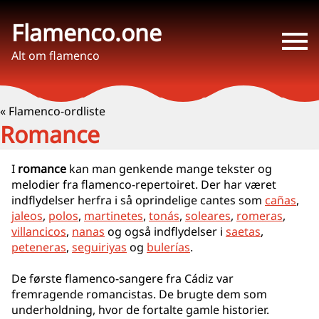
Flamenco.one
Alt om flamenco
« Flamenco-ordliste
Romance
I
romance
kan man genkende mange tekster og
melodier fra flamenco-repertoiret. Der har været
indflydelser herfra i så oprindelige cantes som
cañas
,
jaleos
,
polos
,
martinetes
,
tonás
,
soleares
,
romeras
,
villancicos
,
nanas
og også indflydelser i
saetas
,
peteneras
,
seguiriyas
og
bulerías
.
De første flamenco-sangere fra Cádiz var
fremragende romancistas. De brugte dem som
underholdning, hvor de fortalte gamle historier.