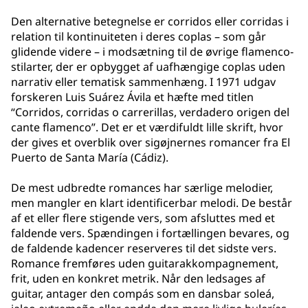
Den alternative betegnelse er corridos eller corridas i
relation til kontinuiteten i deres coplas – som går
glidende videre – i modsætning til de øvrige flamenco-
stilarter, der er opbygget af uafhængige coplas uden
narrativ eller tematisk sammenhæng. I 1971 udgav
forskeren Luis Suárez Ávila et hæfte med titlen
“Corridos, corridas o carrerillas, verdadero origen del
cante flamenco”. Det er et værdifuldt lille skrift, hvor
der gives et overblik over sigøjnernes romancer fra El
Puerto de Santa María (Cádiz).
De mest udbredte romances har særlige melodier,
men mangler en klart identificerbar melodi. De består
af et eller flere stigende vers, som afsluttes med et
faldende vers. Spændingen i fortællingen bevares, og
de faldende kadencer reserveres til det sidste vers.
Romance fremføres uden guitarakkompagnement,
frit, uden en konkret metrik. Når den ledsages af
guitar, antager den compás som en dansbar soleá,