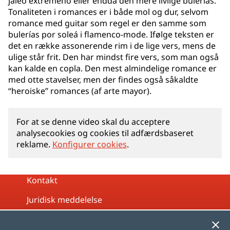
jaleo extremeño eller endda den mere livlige bulerías.
Tonaliteten i romances er i både mol og dur, selvom
romance med guitar som regel er den samme som
bulerías por soleá i flamenco-mode. Ifølge teksten er
det en række assonerende rim i de lige vers, mens de
ulige står frit. Den har mindst fire vers, som man også
kan kalde en copla. Den mest almindelige romance er
med otte stavelser, men der findes også såkaldte
“heroiske” romances (af arte mayor).
For at se denne video skal du acceptere
analysecookies og cookies til adfærdsbaseret
reklame.
Konfigurer cookies
.
Kontakt
Juridisk meddelelse
Privatlivspolitik