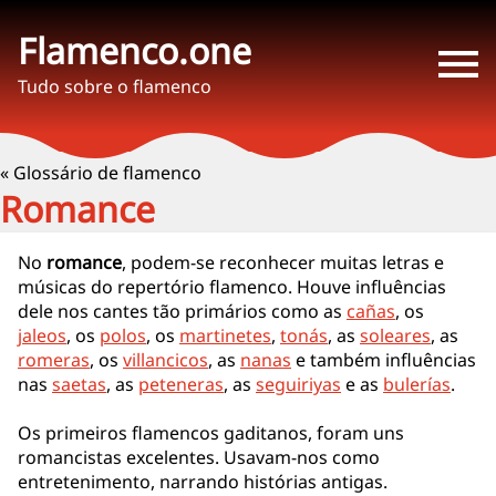
Flamenco.one
Tudo sobre o flamenco
« Glossário de flamenco
Romance
No
romance
, podem-se reconhecer muitas letras e
músicas do repertório flamenco. Houve influências
dele nos cantes tão primários como as
cañas
, os
jaleos
, os
polos
, os
martinetes
,
tonás
, as
soleares
, as
romeras
, os
villancicos
, as
nanas
e também influências
nas
saetas
, as
peteneras
, as
seguiriyas
e as
bulerías
.
Os primeiros flamencos gaditanos, foram uns
romancistas excelentes. Usavam-nos como
entretenimento, narrando histórias antigas.