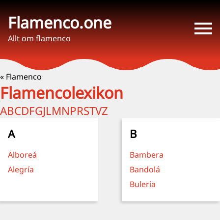
Flamenco.one
Allt om flamenco
« Flamenco
Flamencolexikon
A
B
C
D
F
G
J
L
M
N
P
R
S
T
V
Z
A
B
Alboreá
Bambera
Alegría
Bandolá
Bulería