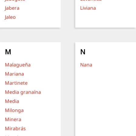
Jabera
Liviana
Jaleo
M
N
Malagueña
Nana
Mariana
Martinete
Media granaína
Media
Milonga
Minera
Mirabrás