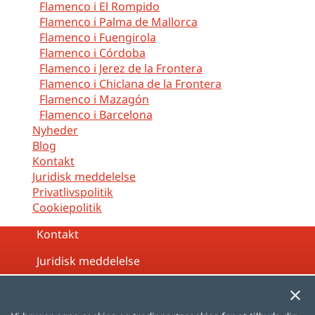
Flamenco i El Rompido
Flamenco i Palma de Mallorca
Flamenco i Fuengirola
Flamenco i Córdoba
Flamenco i Jerez de la Frontera
Flamenco i Chiclana de la Frontera
Flamenco i Mazagón
Flamenco i Barcelona
Nyheder
Blog
Kontakt
Juridisk meddelelse
Privatlivspolitik
Cookiepolitik
Kontakt
Juridisk meddelelse
Privatlivspolitik
Cookiepolitik