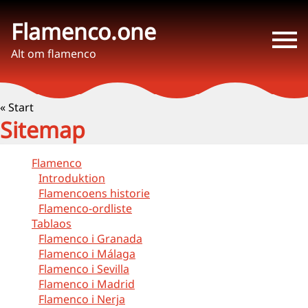
Flamenco.one
Alt om flamenco
« Start
Sitemap
Flamenco
Introduktion
Flamencoens historie
Flamenco-ordliste
Tablaos
Flamenco i Granada
Flamenco i Málaga
Flamenco i Sevilla
Flamenco i Madrid
Flamenco i Nerja