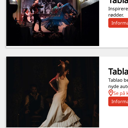
Inspirere
rødder.
Informa
Tabla
Tablao be
nyde aut
Se på 
Informa