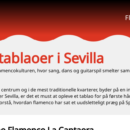
F
blaoer i Sevilla
flamencokulturen, hvor sang, dans og guitarspil smelter sa
ke centrum og i de mest traditionelle kvarterer, byder på en
 Sevilla, er det et must at opleve et tablao for på første h
stå, hvordan flamenco har sat et uudsletteligt præg på Spa
ao Flamenco La Cantaora