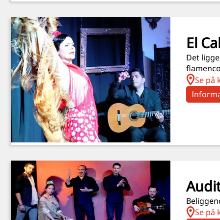
El Ca
Det ligge
flamenco
Se på 
Informa
Audit
Beliggend
Se på 