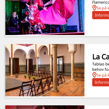
Flamenco‑
Se på 
Informa
La C
Tablao be
behov for
Se på 
Informa