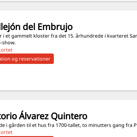
llejón del Embrujo
r i et gammelt kloster fra det 15. århundrede i kvarteret S
-show.
kortet
tion og reservationer
orio Álvarez Quintero
e i gården til et hus fra 1700-tallet, to minutters gang fra 
kortet