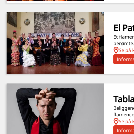
El Pa
Et flame
berømte
Se på 
Informa
Tabl
Beliggend
flamenco
Se på 
Informa