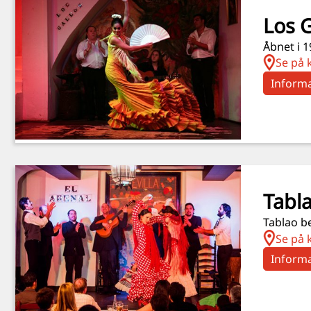
Los 
Åbnet i 1
Se på 
Informa
Tabla
Tablao be
Se på 
Informa