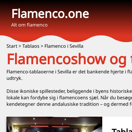
Flamenco.one
Alt om flamenco
Start
>
Tablaos
>
Flamenco i Sevilla
Flamencoshow og ta
Flamenco‑tablaoerne i Sevilla er det bankende hjerte i 
udtryk.
Disse ikoniske spillesteder, beliggende i byens historis
lokale kan fordybe sig i flamencoens sjæl. Når du besøger
kendetegner denne andalusiske tradition – og dermed for
Tabl