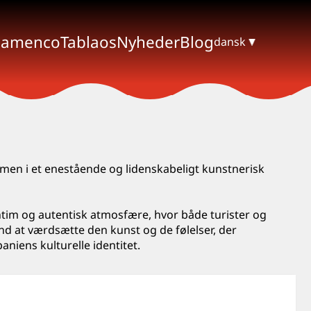
lamenco
Tablaos
Nyheder
Blog
dansk
mmen i et enestående og lidenskabeligt kunstnerisk
 intim og autentisk atmosfære, hvor både turister og
ånd at værdsætte den kunst og de følelser, der
niens kulturelle identitet.