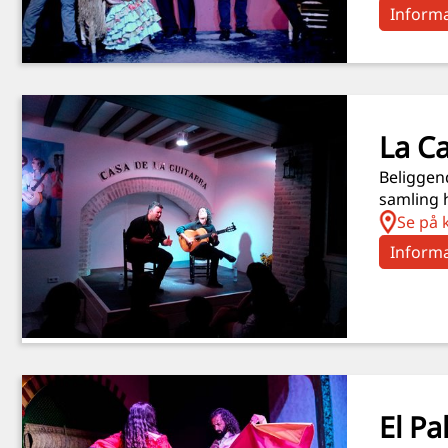
Informa
La Ca
Beliggend
samling h
Se på 
Informa
El Pa