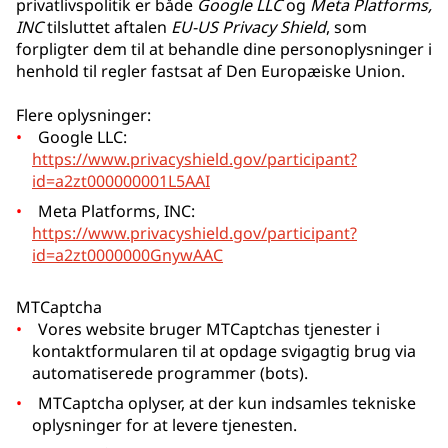
privatlivspolitik er både
Google LLC
og
Meta Platforms,
INC
tilsluttet aftalen
EU-US Privacy Shield
, som
forpligter dem til at behandle dine personoplysninger i
henhold til regler fastsat af Den Europæiske Union.
Flere oplysninger:
Google LLC:
https://www.privacyshield.gov/participant?
id=a2zt000000001L5AAI
Meta Platforms, INC:
https://www.privacyshield.gov/participant?
id=a2zt0000000GnywAAC
MTCaptcha
Vores website bruger MTCaptchas tjenester i
kontaktformularen til at opdage svigagtig brug via
automatiserede programmer (bots).
MTCaptcha oplyser, at der kun indsamles tekniske
oplysninger for at levere tjenesten.