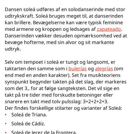
Dansen soleá udføres af en solodanserinde med stor
udtrykskraft. Soleá bruges meget til, at danserinden
kan brillere. Bevægelserne kan være typisk feminine
med armene og kroppen og ledsages af
zapateado
.
Danserinden vækker desuden opmærksomhed ved at
bevæge hofterne, med sin alvor og sit markante
udtryk.
Selv om tempoet i soleá er tungt og langsomt, er
taktarten den samme som i
bulerías
og
alegrías
(om
end med en anden karakter). Set fra musikteoriens
synspunkt begynder takten på det slag, der markeres
som det 3., for at følge sangteksten. Det vil sige en
takt på tre tider med forskudte betoninger eller
snarere en takt med tolv pulsslag: 3+2+2+2+3.
Der findes forskellige stilarter og varianter af Soleá:
Soleá de Triana.
Soleá de Cádiz.
Soleá de Jerez de la Frontera.