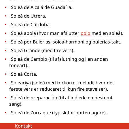
Soleá de Alcalá de Guadaíra.
Soleá de Utrera.
Soleá de Córdoba.
Soleá apolá (hvor man afslutter
polo
med en soleá).
Soleá por Bulerías; soleá-harmoni og bulerías-takt.
Soleá Grande (med fire vers).
Soleá de Cambio (til afslutning og i en anden
toneart).
Soleá Corta.
Soleariya (soleá med forkortet melodi, hvor det
første vers er reduceret til kun fire stavelser).
Soleá de preparación (til at indlede en bestemt
sang).
Soleá de Zurraque (typisk for pottemagere).
Kontakt