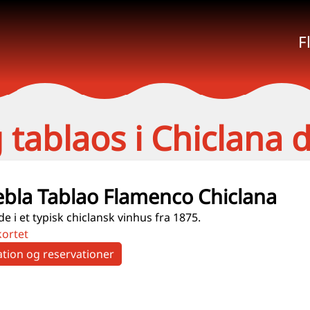
F
ablaos i Chiclana d
ebla Tablao Flamenco Chiclana
e i et typisk chiclansk vinhus fra 1875.
kortet
tion og reservationer