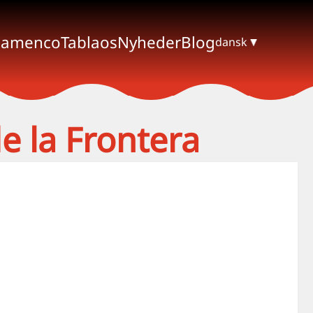
lamenco
Tablaos
Nyheder
Blog
dansk
e la Frontera