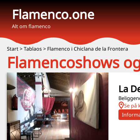
Flamenco.one
Alt om flamenco
Start
>
Tablaos
>
Flamenco i Chiclana de la Frontera
Flamencoshows og t
La D
Beliggend
Se på 
Informa