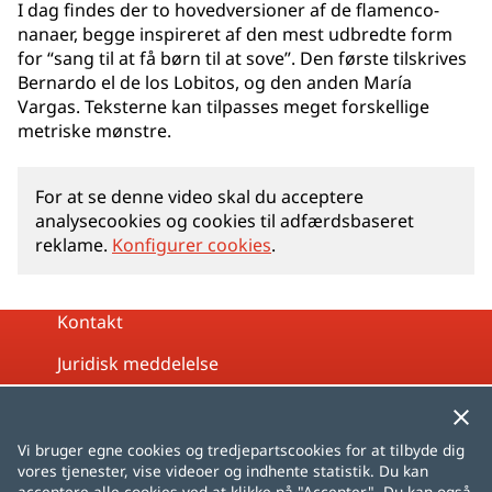
I dag findes der to hovedversioner af de flamenco-
nanaer, begge inspireret af den mest udbredte form
for “sang til at få børn til at sove”. Den første tilskrives
Bernardo el de los Lobitos, og den anden María
Vargas. Teksterne kan tilpasses meget forskellige
metriske mønstre.
For at se denne video skal du acceptere
analysecookies og cookies til adfærdsbaseret
reklame.
Konfigurer cookies
.
Kontakt
Juridisk meddelelse
Privatlivspolitik
Cookiepolitik
Vi bruger egne cookies og tredjepartscookies for at tilbyde dig
vores tjenester, vise videoer og indhente statistik. Du kan
Sitemap
acceptere alle cookies ved at klikke på "Accepter". Du kan også