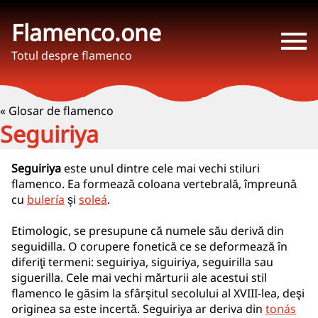
Flamenco.one
Totul despre flamenco
« Glosar de flamenco
Seguiriya
Seguiriya
este unul dintre cele mai vechi stiluri
flamenco. Ea formează coloana vertebrală, împreună
cu
bulería
şi
soleá
.
Etimologic, se presupune că numele său derivă din
seguidilla. O corupere fonetică ce se deformează în
diferiţi termeni: seguiriya, siguiriya, seguirilla sau
siguerilla. Cele mai vechi mărturii ale acestui stil
flamenco le găsim la sfârşitul secolului al XVIII-lea, deşi
originea sa este incertă. Seguiriya ar deriva din
tonás