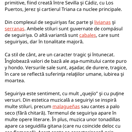
primitive, fiind creată între Sevilla şi Cádiz, cu Los
Puertos, Jerez şi cartierul Triana ca nuclee principale.
Din complexul de seguiriyas fac parte şi
livianas
şi
serranas
. Ambele stiluri sunt guvernate de compásul
de seguiriya. O altă variantă sunt
cabales
, care sunt
seguiriyas, dar în tonalitate majoră.
Ca stil de cânt, are un caracter tragic şi întunecat.
Înglobează valori de bază ale aşa-numitului cante puro
y hondo. Versurile sale sunt, aşadar, de durere, tragice,
în care se reflectă suferinţa relaţiilor umane, iubirea şi
moartea.
Seguiriya este sentiment, cu mult „quejío” şi cu puţine
versuri. Din estetica muzicală a seguiriyi se inspiră
multe stiluri, precum
malagueñas
sau cantes a palo
seco (fără chitară). Termenul de seguiriya apare în
multe opere literare. În plus, muzica unor tonadillas
apare ca seguidilla gitana (care nu coincide deloc cu