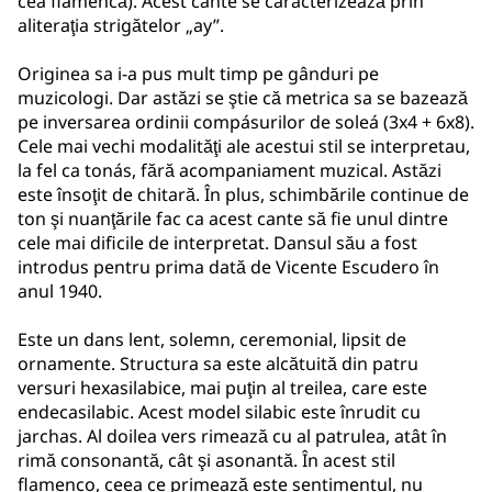
cea flamencă). Acest cante se caracterizează prin
aliteraţia strigătelor „ay”.
Originea sa i-a pus mult timp pe gânduri pe
muzicologi. Dar astăzi se ştie că metrica sa se bazează
pe inversarea ordinii compásurilor de soleá (3x4 + 6x8).
Cele mai vechi modalităţi ale acestui stil se interpretau,
la fel ca tonás, fără acompaniament muzical. Astăzi
este însoţit de chitară. În plus, schimbările continue de
ton şi nuanţările fac ca acest cante să fie unul dintre
cele mai dificile de interpretat. Dansul său a fost
introdus pentru prima dată de Vicente Escudero în
anul 1940.
Este un dans lent, solemn, ceremonial, lipsit de
ornamente. Structura sa este alcătuită din patru
versuri hexasilabice, mai puţin al treilea, care este
endecasilabic. Acest model silabic este înrudit cu
jarchas. Al doilea vers rimează cu al patrulea, atât în
rimă consonantă, cât şi asonantă. În acest stil
flamenco, ceea ce primează este sentimentul, nu