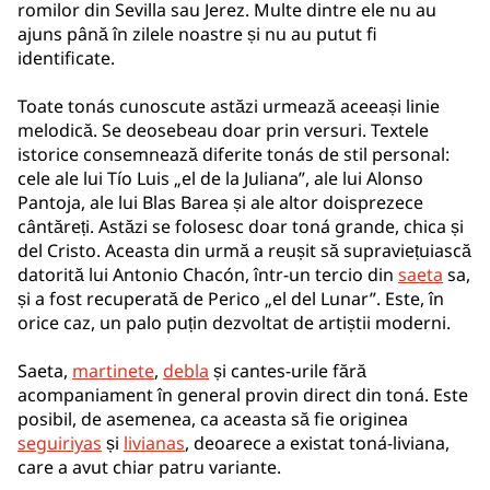
romilor din Sevilla sau Jerez. Multe dintre ele nu au
ajuns până în zilele noastre și nu au putut fi
identificate.
Toate tonás cunoscute astăzi urmează aceeași linie
melodică. Se deosebeau doar prin versuri. Textele
istorice consemnează diferite tonás de stil personal:
cele ale lui Tío Luis „el de la Juliana”, ale lui Alonso
Pantoja, ale lui Blas Barea și ale altor doisprezece
cântăreți. Astăzi se folosesc doar toná grande, chica și
del Cristo. Aceasta din urmă a reușit să supraviețuiască
datorită lui Antonio Chacón, într-un tercio din
saeta
sa,
și a fost recuperată de Perico „el del Lunar”. Este, în
orice caz, un palo puțin dezvoltat de artiștii moderni.
Saeta,
martinete
,
debla
și cantes-urile fără
acompaniament în general provin direct din toná. Este
posibil, de asemenea, ca aceasta să fie originea
seguiriyas
și
livianas
, deoarece a existat toná-liviana,
care a avut chiar patru variante.