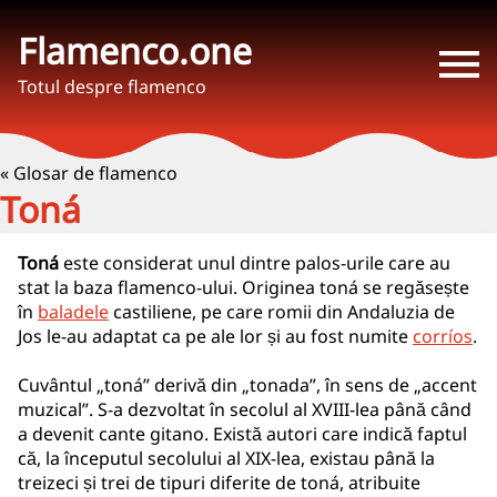
Flamenco.one
Totul despre flamenco
« Glosar de flamenco
Toná
Toná
este considerat unul dintre palos-urile care au
stat la baza flamenco-ului. Originea toná se regăsește
în
baladele
castiliene, pe care romii din Andaluzia de
Jos le-au adaptat ca pe ale lor și au fost numite
corríos
.
Cuvântul „toná” derivă din „tonada”, în sens de „accent
muzical”. S-a dezvoltat în secolul al XVIII-lea până când
a devenit cante gitano. Există autori care indică faptul
că, la începutul secolului al XIX-lea, existau până la
treizeci și trei de tipuri diferite de toná, atribuite