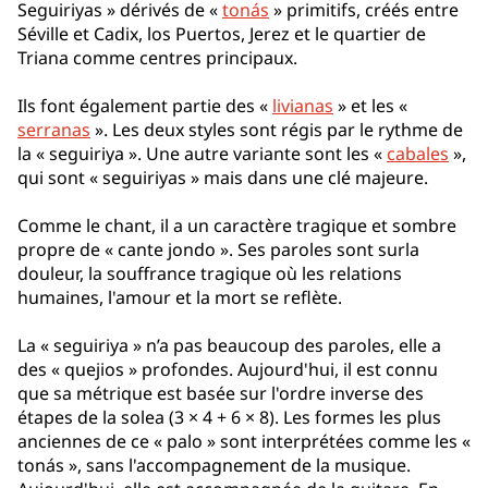
Seguiriyas » dérivés de «
tonás
» primitifs, créés entre
Séville et Cadix, los Puertos, Jerez et le quartier de
Triana comme centres principaux.
Ils font également partie des «
livianas
» et les «
serranas
». Les deux styles sont régis par le rythme de
la « seguiriya ». Une autre variante sont les «
cabales
»,
qui sont « seguiriyas » mais dans une clé majeure.
Comme le chant, il a un caractère tragique et sombre
propre de « cante jondo ». Ses paroles sont surla
douleur, la souffrance tragique où les relations
humaines, l'amour et la mort se reflète.
La « seguiriya » n’a pas beaucoup des paroles, elle a
des « quejios » profondes. Aujourd'hui, il est connu
que sa métrique est basée sur l'ordre inverse des
étapes de la solea (3 × 4 + 6 × 8). Les formes les plus
anciennes de ce « palo » sont interprétées comme les «
tonás », sans l'accompagnement de la musique.