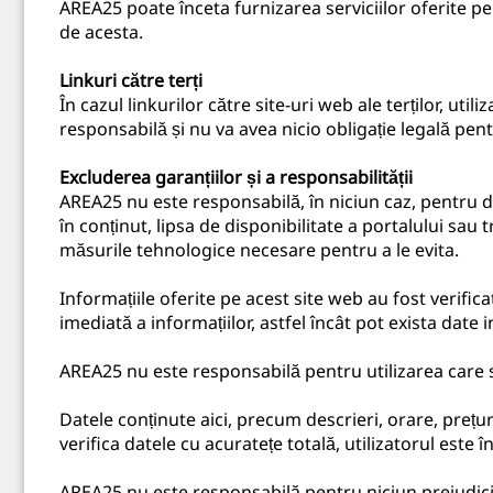
AREA25 poate înceta furnizarea serviciilor oferite pe 
de acesta.
Linkuri către terți
În cazul linkurilor către site-uri web ale terților, util
responsabilă și nu va avea nicio obligație legală pent
Excluderea garanțiilor și a responsabilității
AREA25 nu este responsabilă, în niciun caz, pentru dau
în conținut, lipsa de disponibilitate a portalului sa
măsurile tehnologice necesare pentru a le evita.
Informațiile oferite pe acest site web au fost verifi
imediată a informațiilor, astfel încât pot exista date 
AREA25 nu este responsabilă pentru utilizarea care se
Datele conținute aici, precum descrieri, orare, prețuri
verifica datele cu acuratețe totală, utilizatorul este
AREA25 nu este responsabilă pentru niciun prejudiciu 