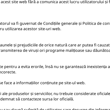
acest site web fără a comunica acest lucru utilizatorului și f
izatorul va fi guvernat de Condițiile generale și Politica de co
ru utilizarea acestor site-uri web.
nele și prejudiciile de orice natură care ar putea fi cauzate,
u transmiterea de viruși ori programe malițioase sau dăunătoa
cate pentru a evita erorile, însă nu se garantează inexistenț
incorecte.
 face a informațiilor conținute pe site-ul web.
 ale produselor și serviciilor, nu trebuie considerate oficiale
 îndemnat să contacteze sursa lor oficială.
sau daună suferită de utilizator care decurge din informațiil