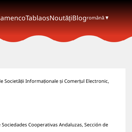
lamenco
Tablaos
Noutăți
Blog
română
le Societății Informaționale și Comerțul Electronic,
de Sociedades Cooperativas Andaluzas, Sección de