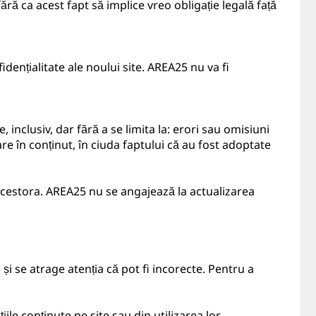
ără ca acest fapt să implice vreo obligație legală față
nfidențialitate ale noului site. AREA25 nu va fi
 inclusiv, dar fără a se limita la: erori sau omisiuni
re în conținut, în ciuda faptului că au fost adoptate
a acestora. AREA25 nu se angajează la actualizarea
 și se atrage atenția că pot fi incorecte. Pentru a
e conținute pe site sau din utilizarea lor.