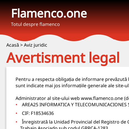
Flamenco.one
Totul despre flamenco
Acasă
>
Aviz juridic
Avertisment legal
Pentru a respecta obligația de informare prevăzută la 
sunt indicate mai jos informațiile generale ale site-u
Administrator al site-ului web www.flamenco.one (
AREA25 INFORMATICA Y TELECOMUNICACIONES SC
CIF: F18534636
Înregistrată la Unidad Provincial del Registro d
Trabajo Asociado sub codul GRRCA-1283