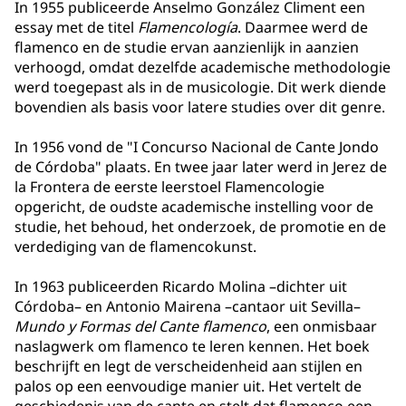
In 1955 publiceerde Anselmo González Climent een
essay met de titel
Flamencología
. Daarmee werd de
flamenco en de studie ervan aanzienlijk in aanzien
verhoogd, omdat dezelfde academische methodologie
werd toegepast als in de musicologie. Dit werk diende
bovendien als basis voor latere studies over dit genre.
In 1956 vond de "I Concurso Nacional de Cante Jondo
de Córdoba" plaats. En twee jaar later werd in Jerez de
la Frontera de eerste leerstoel Flamencologie
opgericht, de oudste academische instelling voor de
studie, het behoud, het onderzoek, de promotie en de
verdediging van de flamencokunst.
In 1963 publiceerden Ricardo Molina –dichter uit
Córdoba– en Antonio Mairena –cantaor uit Sevilla–
Mundo y Formas del Cante flamenco
, een onmisbaar
naslagwerk om flamenco te leren kennen. Het boek
beschrijft en legt de verscheidenheid aan stijlen en
palos op een eenvoudige manier uit. Het vertelt de