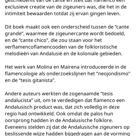
geschiedenis van de cante en stelt dat flamenco een
exclusieve creatie van de zigeuners was, die het in de
intimiteit bewaarden totdat zij ervan gingen leven.
Dit boek maakt ook een onderscheid tussen de “cante
grande”, waarmee de zigeunercante wordt bedoeld,
en de “cante chico”, die zou staan voor het
verflamencoflamencooden van de folkloristische
melodieën van Andalusië en de koloniale gebieden.
Het werk van Molina en Mairena introduceerde in de
flamencologie als onderzoekslijnen het “neojondismo”
en de “tesis gitanista”.
Andere auteurs werkten de zogenaamde “tesis
andalucista” uit, om te verdedigen dat flamenco een
Andalusisch product was, dat zich volledig in deze
regio had ontwikkeld. Ook omdat de palos hun
oorsprong hadden in de Andalusische folklore.
Eveneens stelden zij dat de Andalusische zigeuners op
beslissende wijze hadden bijgedragen aan de vorming