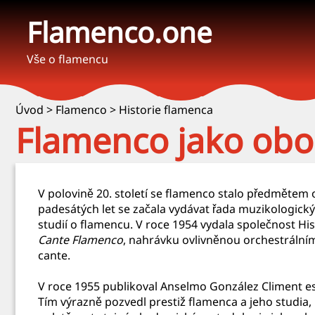
Flamenco.one
Vše o flamencu
Úvod
>
Flamenco
>
Historie flamenca
Flamenco jako obor
V polovině 20. století se flamenco stalo předmětem
padesátých let se začala vydávat řada muzikologick
studií o flamencu. V roce 1954 vydala společnost Hi
Cante Flamenco
, nahrávku ovlivněnou orchestrální
cante.
V roce 1955 publikoval Anselmo González Climent e
Tím výrazně pozvedl prestiž flamenca a jeho studia, 