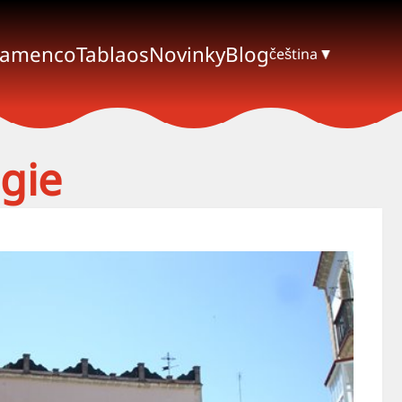
lamenco
Tablaos
Novinky
Blog
čeština
gie