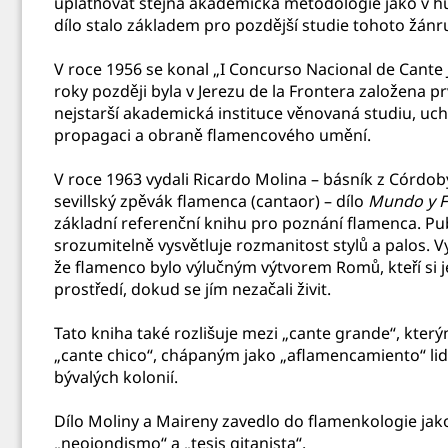
uplatňovat stejná akademická metodologie jako v h
dílo stalo základem pro pozdější studie tohoto žánr
V roce 1956 se konal „I Concurso Nacional de Cante
roky později byla v Jerezu de la Frontera založena p
nejstarší akademická instituce věnovaná studiu, uc
propagaci a obraně flamencového umění.
V roce 1963 vydali Ricardo Molina – básník z Córdob
sevillský zpěvák flamenca (cantaor) – dílo
Mundo y F
základní referenční knihu pro poznání flamenca. Pu
srozumitelně vysvětluje rozmanitost stylů a palos. Vyp
že flamenco bylo výlučným výtvorem Romů, kteří si j
prostředí, dokud se jím nezačali živit.
Tato kniha také rozlišuje mezi „cante grande“, kter
„cante chico“, chápaným jako „aflamencamiento“ lid
bývalých kolonií.
Dílo Moliny a Maireny zavedlo do flamenkologie jak
„neojondismo“ a „tesis gitanista“.