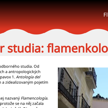
F
 studia: flamenkolo
 odborného studia. Od
ých a antropologických
spavox 1.
Antología del
m a zidealizovaným pojetím
sej nazvaný
Flamencología
.
protože se na něj začala