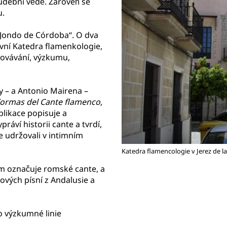
udební vědě. Zároveň se
u.
 Jondo de Córdoba“. O dva
rvní Katedra flamenkologie,
hovávání, výzkumu,
y – a Antonio Mairena –
ormas del Cante flamenco
,
blikace popisuje a
ráví historii cante a tvrdí,
e udržovali v intimním
Katedra flamencologie v Jerez de l
ým označuje romské cante, a
ových písní z Andalusie a
o výzkumné linie