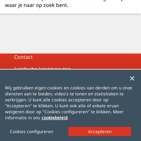
waar je naar op zoek bent.
Contact
Juridische kennisgeving
Privacybeleid
Wij gebruiken eigen cookies en cookies van derden om u onze
Cookiebeleid
diensten aan te bieden, video's te tonen en statistieken te
verkrijgen. U kunt alle cookies accepteren door op
Sitemap
"Accepteren" te klikken. U kunt ook alle of enkele ervan
weigeren door op "Cookies configureren" te klikken. Meer
informatie in ons
cookiebeleid
.
Español
English
Français
Deutsch
Italiano
Português
čeština
dansk
Nederlands
Cookies configureren
norsk
polski
română
svenska
中文
日本語
한국어
Türkçe
AlhambraDeGranada.org
InSpain.org