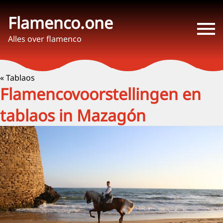
Flamenco.one
Alles over flamenco
« Tablaos
Flamencovoorstellingen en
tablaos in Mazagón