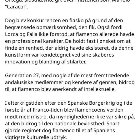
“Caracol”.
Dog blev konkurrencen en fiasko på grund af den
begrænsede opmærksomhed, den fik. Også fordi
Lorca og Falla ikke forstod, at flamenco allerede havde
en professionel karakter. De holdt fast i ønsket om at
finde en renhed, der aldrig havde eksisteret, da denne
kunstform var kendetegnet ved sine skaberes
innovation og blanding af stilarter.
Generation 27, med nogle af de mest fremtrædende
andalusiske medlemmer og kendere af genren, bidrog
til, at flamenco blev anerkendt af intellektuelle.
I efterkrigstiden efter den Spanske Borgerkrig og i de
første år af Franco-tiden blev flamencoens verden
mødt med mistro, da myndighederne ikke var sikre på,
at den bidrog til den nationale bevidsthed. Snart
gjorde regimet dog flamenco til et af Spaniens
vigtigste kulturelle udtryk.