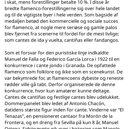
i skat, mens forestillinger betalte 10 %. I disse år
bredte flamenco-forestillingerne sig over hele landet
og til de vigtigste byer i hele verden. Som bagside af
medaljen betød den kommercielle og sociale succes
for flamenco, at nogle mere seriøse og gamle palos
blev fjernet fra scenerne til fordel for de mest livlige;
som cantes de ida y vuelta, cantiñas eller fandangos.
Som et forsvar for den puristiske linje indkaldte
Manuel de Falla og Federico García Lorca i 1922 til en
konkurrence i cante jondo i Granada. De opfattede
flamenco som folklore og ikke som en scenekunst. De
var bekymrede for, at flamencoens dybeste og reneste
rødder ville gå tabt. Derfor organiserede de denne
konkurrence, hvor kun amatører kunne deltage.
Cantes de cantiñas og festlige cantes blev udelukket.
Dommerpanelet blev ledet af Antonio Chacón,
datidens største figur inden for cante. Vinderne var “El
Tenazas”, en pensioneret cantaor fra Morón de la
Frontera, og en dreng fra Sevilla på kun 8 år, Manuel
Ortega. Sidstnævnte gik over i historien som Manolo