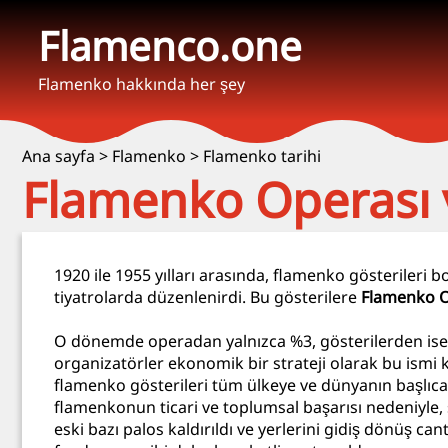
Flamenco.one
Flamenko hakkında her şey
Ana sayfa
>
Flamenko
>
Flamenko tarihi
Flamenko Operası ve
1920 ile 1955 yılları arasında, flamenko gösterileri 
tiyatrolarda düzenlenirdi. Bu gösterilere
Flamenko O
O dönemde operadan yalnızca %3, gösterilerden ise %
organizatörler ekonomik bir strateji olarak bu ismi ku
flamenko gösterileri tüm ülkeye ve dünyanın başlıca 
flamenkonun ticari ve toplumsal başarısı nedeniyle
eski bazı palos kaldırıldı ve yerlerini gidiş dönüş can