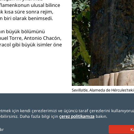
 flamenkonun ulusal bilince
k kısa süre sonra rejim,
n biri olarak benimsedi.
rının büyük bölümünü
anuel Torre, Antonio Chacón,
acol gibi büyük isimler öne
Sevilla’de, Alameda de Hércules’tek
ası
Çerez politikası
Site haritası
tmek için kendi çerezlerimizi ve üçüncü taraf çerezlerini kullanıyoruz.
ilirsiniz. Daha fazla bilgi için
çerez politikamıza
bakın.
dır
eutsch
Italiano
Português
čeština
dansk
Nederlands
norsk
polski
română
svens