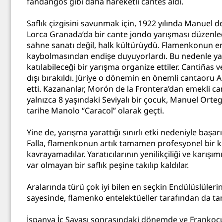
fandangos gibi daha hareketli cantes aldı.
Saflık çizgisini savunmak için, 1922 yılında Manuel d
Lorca Granada’da bir cante jondo yarışması düzenled
sahne sanatı değil, halk kültürüydü. Flamenkonun en
kaybolmasından endişe duyuyorlardı. Bu nedenle ya
katılabileceği bir yarışma organize ettiler. Cantiñas v
dışı bırakıldı. Jüriye o dönemin en önemli cantaoru
etti. Kazananlar, Morón de la Frontera’dan emekli ca
yalnızca 8 yaşındaki Seviyalı bir çocuk, Manuel Ort
tarihe Manolo “Caracol” olarak geçti.
Yine de, yarışma yarattığı sınırlı etki nedeniyle başarı
Falla, flamenkonun artık tamamen profesyonel bir 
kavrayamadılar. Yaratıcılarının yenilikçiliği ve karış
var olmayan bir saflık peşine takılıp kaldılar.
Aralarında türü çok iyi bilen en seçkin Endülüslülerin
sayesinde, flamenko entelektüeller tarafından da tan
İspanya İç Savaşı sonrasındaki dönemde ve Frankocul