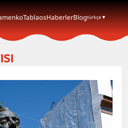
lamenko
Tablaos
Haberler
Blog
türkçe
ısı