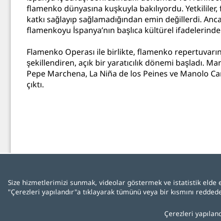
flamenko dünyasına kuşkuyla bakılıyordu. Yetkililer,
katkı sağlayıp sağlamadığından emin değillerdi. Anca
flamenkoyu İspanya’nın başlıca kültürel ifadelerinde
Flamenko Operası ile birlikte, flamenko repertuva
şekillendiren, açık bir yaratıcılık dönemi başladı. M
Pepe Marchena, La Niña de los Peines ve Manolo Car
çıktı.
İletişim
Yasal uyarı
Gizlilik politik
Size hizmetlerimizi sunmak, videolar göstermek ve istatistik elde e
"Çerezleri yapılandır"a tıklayarak tümünü veya bir kısmını reddedeb
Çerezleri yapılan
Español
English
Français
D