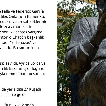
e Falla ve Federico García
iler. Onlar için flamenko,
 derin ve en saf köklerinin
lnızca amatörlerin
e şenlikli cantes yarışma
 Antonio Chacón başkanlık
ntaor “El Tenazas” ve
ega oldu. Bu sonuncusu
sız sayıldı. Ayrıca Lorca ve
kimlik kazanmış olduğunu
ımıyla tanımlanan bu sanatta,
 de yer aldığı 27 Kuşağı
ınır hale geldi.
uğun ilk yıllarında