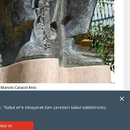
i Manolo Caracol Anıtı
 "Kabul et"e tıklayarak tüm çerezleri kabul edebilirsiniz.
ka
中文
日本語
한국어
Türkçe