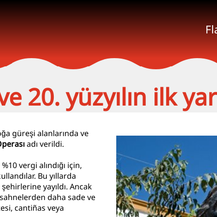
F
 20. yüzyılın ilk yar
boğa güreşi alanlarında ve
perası
adı verildi.
10 vergi alındığı için,
llandılar. Bu yıllarda
şehirlerine yayıldı. Ancak
, sahnelerden daha sade ve
tesi, cantiñas veya