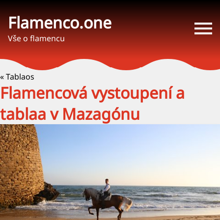
Flamenco.one
Vše o flamencu
« Tablaos
Flamencová vystoupení a
tablaa v Mazagónu