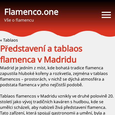
Flamenco.one
Vše o flamencu
« Tablaos
Představení a tablaos
flamenca v Madridu
Madrid je jedním z míst, kde bohatá tradice flamenca
zapustila hluboké kořeny a rozkvetla, zejména v tablaos
flamencos – prostorách, v nichž se dýchá atmosféra a
podstata flamenca v jeho nejčistší podobě.
Tablaos flamencos v Madridu vznikly ve druhé polovině 20.
století jako vývoj tradičních kaváren s hudbou, kde se
umělci scházeli, aby nabízeli živá představení flamenca.
Tato zařízení, která spojují gastronomii a umění, byla a