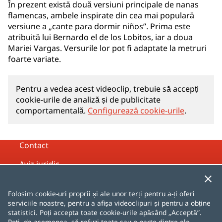
În prezent există două versiuni principale de nanas
flamencas, ambele inspirate din cea mai populară
versiune a „cante para dormir niños”. Prima este
atribuită lui Bernardo el de los Lobitos, iar a doua
Mariei Vargas. Versurile lor pot fi adaptate la metruri
foarte variate.
Pentru a vedea acest videoclip, trebuie să accepți
cookie-urile de analiză și de publicitate
comportamentală.
Configurează cookie-urile
.
Contact
Aviz juridic
Politica de confidențialitate
Folosim cookie-uri proprii și ale unor terți pentru a-ți oferi
Politica de cookie-uri
serviciile noastre, pentru a afișa videoclipuri și pentru a obține
statistici. Poți accepta toate cookie-urile apăsând „Acceptă”.
Hartă web
Poți, de asemenea, să refuzi toate sau o parte dintre ele