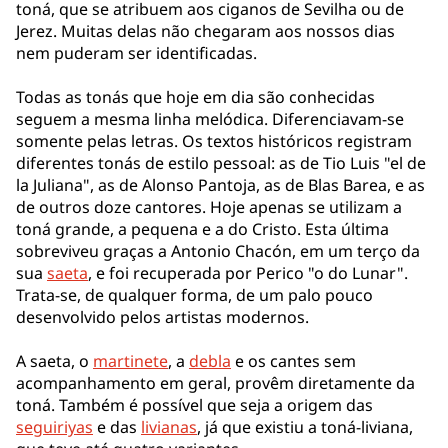
toná, que se atribuem aos ciganos de Sevilha ou de
Jerez. Muitas delas não chegaram aos nossos dias
nem puderam ser identificadas.
Todas as tonás que hoje em dia são conhecidas
seguem a mesma linha melódica. Diferenciavam-se
somente pelas letras. Os textos históricos registram
diferentes tonás de estilo pessoal: as de Tio Luis "el de
la Juliana", as de Alonso Pantoja, as de Blas Barea, e as
de outros doze cantores. Hoje apenas se utilizam a
toná grande, a pequena e a do Cristo. Esta última
sobreviveu graças a Antonio Chacón, em um terço da
sua
saeta
, e foi recuperada por Perico "o do Lunar".
Trata-se, de qualquer forma, de um palo pouco
desenvolvido pelos artistas modernos.
A saeta, o
martinete
, a
debla
e os cantes sem
acompanhamento em geral, provêm diretamente da
toná. Também é possível que seja a origem das
seguiriyas
e das
livianas
, já que existiu a toná-liviana,