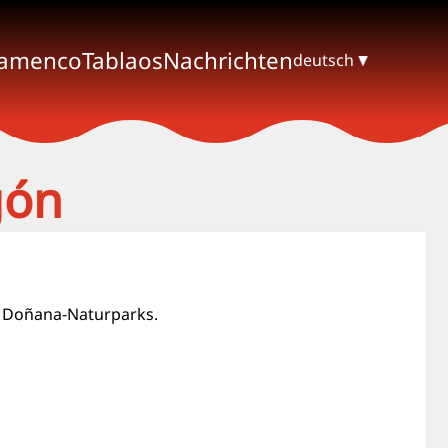
lamenco
Tablaos
Nachrichten
deutsch
gón
s Doñana-Naturparks.