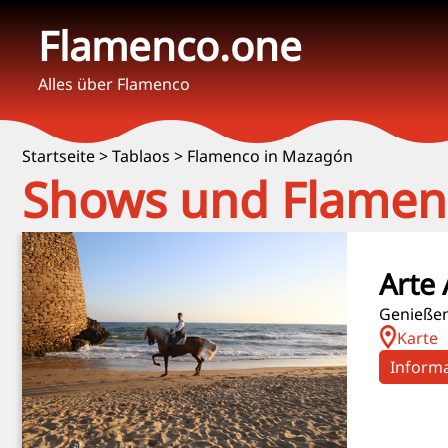
Flamenco.one
Alles über Flamenco
Startseite
>
Tablaos
>
Flamenco in Mazagón
Shows und Flamen
Arte
Genießen
Karte
Inform