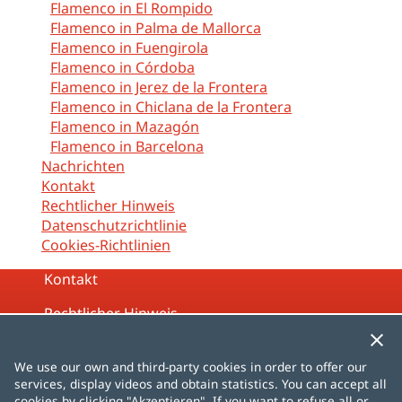
Flamenco in El Rompido
Flamenco in Palma de Mallorca
Flamenco in Fuengirola
Flamenco in Córdoba
Flamenco in Jerez de la Frontera
Flamenco in Chiclana de la Frontera
Flamenco in Mazagón
Flamenco in Barcelona
Nachrichten
Kontakt
Rechtlicher Hinweis
Datenschutzrichtlinie
Cookies-Richtlinien
Kontakt
Rechtlicher Hinweis
Datenschutzrichtlinie
We use our own and third-party cookies in order to offer our
Cookies-Richtlinien
services, display videos and obtain statistics. You can accept all
cookies by clicking "Akzeptieren". If you want to refuse all or