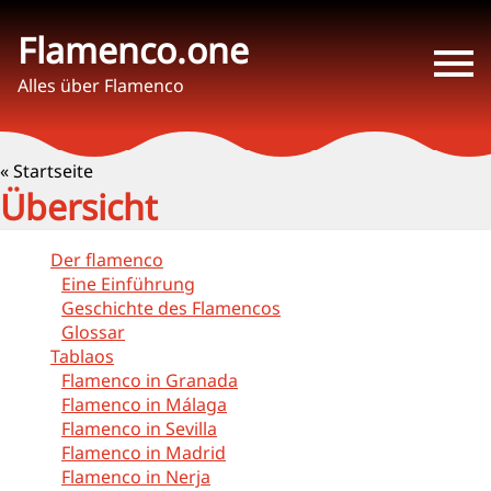
Flamenco.one
Alles über Flamenco
« Startseite
Übersicht
Der flamenco
Eine Einführung
Geschichte des Flamencos
Glossar
Tablaos
Flamenco in Granada
Flamenco in Málaga
Flamenco in Sevilla
Flamenco in Madrid
Flamenco in Nerja