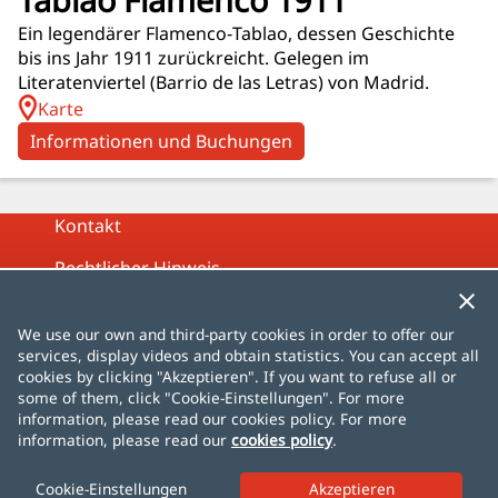
Ein legendärer Flamenco‑Tablao, dessen Geschichte
bis ins Jahr 1911 zurückreicht. Gelegen im
Literatenviertel (Barrio de las Letras) von Madrid.
Karte
Informationen und Buchungen
Kontakt
Rechtlicher Hinweis
Datenschutzrichtlinie
We use our own and third-party cookies in order to offer our
Cookies-Richtlinien
services, display videos and obtain statistics. You can accept all
cookies by clicking "Akzeptieren". If you want to refuse all or
Übersicht
some of them, click "Cookie-Einstellungen". For more
information, please read our cookies policy. For more
information, please read our
cookies policy
.
Español
English
Français
Deutsch
Italiano
Português
čeština
dansk
Nederlands
Cookie-Einstellungen
norsk
polski
română
svenska
中文
日本語
한국어
Türkçe