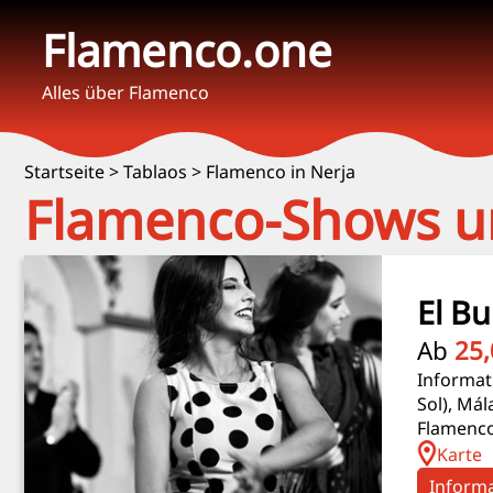
Flamenco.one
Alles über Flamenco
Startseite
>
Tablaos
>
Flamenco in Nerja
Flamenco-Shows un
El Bu
Ab
25,
Informat
Sol), Má
Flamenco
Karte
Inform