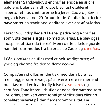
elementer. Sandsynligvis er chuflas endda en ældre
palo end bulerías; indtil disse blev fast etableret i
repertoiret hos cantaorerne fra Jerez, Cádiz og Sevilla i
begyndelsen af det 20. århundrede. Chuflas kan derfor
have været en traditionel gaditansk variant af bulerías.
I året 1906 indspillede “El Pena” padre nogle chuflas,
som viste deres slægtskab med bulerías. De blev også
indspillet af Garrido (Jerez). Men i dette tilfælde gjorde
han det i dur-modus fra bulerías de Cádiz og
cantiñas
.
I Cádiz opføres chuflas med et helt særligt præg af
ynde og charme fra denne flamenco-by.
Compás’en i chuflas er identisk med den i bulerías,
men lægger større vægt på at være mere ternær end
bulerías; med en klar indflydelse fra
soleares
og
cantiñas. Tonaliteten i chuflas er også den samme som
i bulerías, som kan være tonal (mol eller dur) eller en
tonalitet baseret på den flamenco-modalitet. De