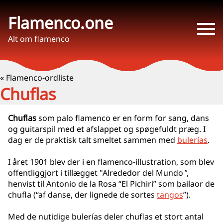
Flamenco.one
Alt om flamenco
« Flamenco-ordliste
Chuflas
Chuflas
som palo flamenco er en form for sang, dans
og guitarspil med et afslappet og spøgefuldt præg. I
dag er de praktisk talt smeltet sammen med
bulerías
.
I året 1901 blev der i en flamenco-illustration, som blev
offentliggjort i tillægget "Alrededor del Mundo
"
,
henvist til Antonio de la Rosa “El Pichiri” som bailaor de
chufla (“af danse, der lignede de sortes
tangos
”).
Med de nutidige bulerías deler chuflas et stort antal