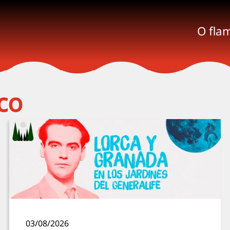
O fla
co
03/08/2026