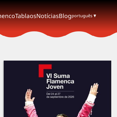
menco
Tablaos
Notícias
Blog
português