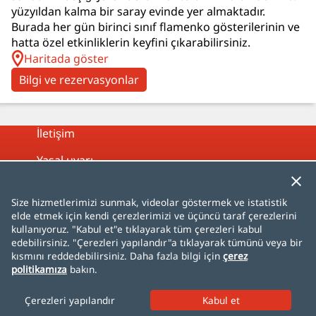
yüzyıldan kalma bir saray evinde yer almaktadır.
Burada her gün birinci sınıf flamenko gösterilerinin ve
hatta özel etkinliklerin keyfini çıkarabilirsiniz.
Haritada göster
Bilgi ve rezervasyonlar
İletişim
Yasal uyarı
Gizlilik politikası
Size hizmetlerimizi sunmak, videolar göstermek ve istatistik
Çerez politikası
elde etmek için kendi çerezlerimizi ve üçüncü taraf çerezlerini
kullanıyoruz. "Kabul et"e tıklayarak tüm çerezleri kabul
Site haritası
edebilirsiniz. "Çerezleri yapılandır"a tıklayarak tümünü veya bir
kısmını reddedebilirsiniz. Daha fazla bilgi için
çerez
politikamıza
bakın.
Español
English
Français
Deutsch
Italiano
Português
čeština
dansk
Nederlands
Çerezleri yapılandır
norsk
polski
română
svenska
中文
日本語
한국어
Türkçe
AlhambraDeGranada.org
InSpain.org