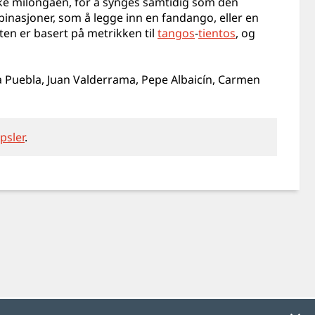
ske milongaen, for å synges samtidig som den
inasjoner, som å legge inn en fandango, eller en
ten er basert på metrikken til
tangos
-
tientos
, og
la Puebla, Juan Valderrama, Pepe Albaicín, Carmen
psler
.