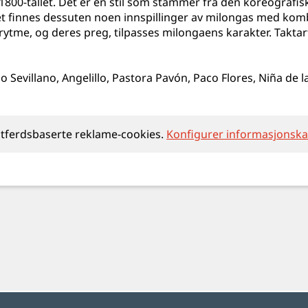
1800-tallet. Det er en stil som stammer fra den koreografi
et finnes dessuten noen innspillinger av milongas med komb
 rytme, og deres preg, tilpasses milongaens karakter. Taktar
 Sevillano, Angelillo, Pastora Pavón, Paco Flores, Niña de 
atferdsbaserte reklame‑cookies.
Konfigurer informasjonska