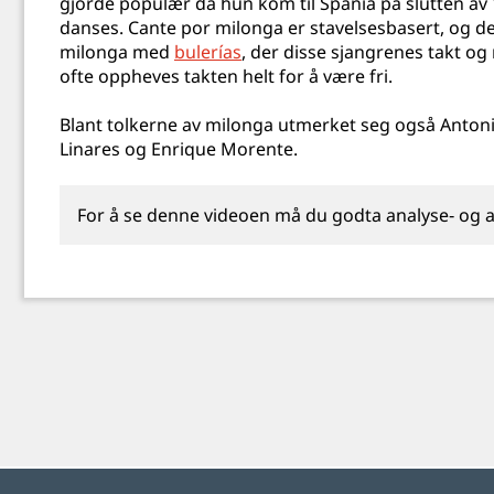
gjorde populær da hun kom til Spania på slutten av 
danses. Cante por milonga er stavelsesbasert, og d
milonga med
bulerías
, der disse sjangrenes takt og
ofte oppheves takten helt for å være fri.
Blant tolkerne av milonga utmerket seg også Antonio
Linares og Enrique Morente.
For å se denne videoen må du godta analyse‑ og 