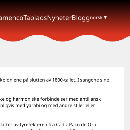
lamenco
Tablaos
Nyheter
Blogg
norsk
koloniene på slutten av 1800-tallet. I sangene sine
ske og harmoniske forbindelser med antillansk
nligvis med yarabí og med andre stiler eller
tter av tyrefekteren fra Cádiz Paco de Oro –