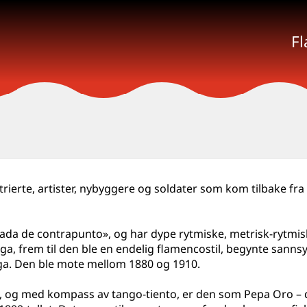
F
rierte, artister, nybyggere og soldater som kom tilbake fra 
yada de contrapunto», og har dype rytmiske, metrisk-rytmi
a, frem til den ble en endelig flamencostil, begynte sannsy
ilonga. Den ble mote mellom 1880 og 1910.
 og med kompass av tango-tiento, er den som Pepa Oro – da