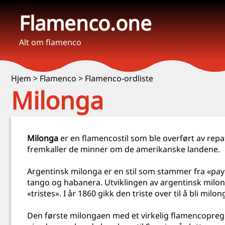
Flamenco.one
Alt om flamenco
Hjem
>
Flamenco
>
Flamenco-ordliste
Milonga
Milonga
er en flamencostil som ble overført av repat
fremkaller de minner om de amerikanske landene.
Argentinsk milonga er en stil som stammer fra «pa
tango og habanera. Utviklingen av argentinsk milong
«tristes». I år 1860 gikk den triste over til å bli m
Den første milongaen med et virkelig flamencopreg,