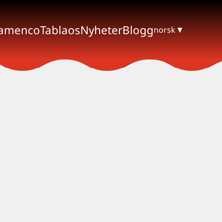
lamenco
Tablaos
Nyheter
Blogg
norsk