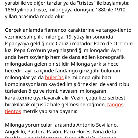
yarabí ile ve diğer tarzlar ya da “tristes” ile başlamıştır.
1860 yılında triste, milongaya dönüşür. 1880 ile 1910
yılları arasında moda olur.
Gerçek anlamda flamenco karakterine ve tango-tiento
veznine sahip ilk milonga, 19. yüzyılın sonunda
İspanya’ya geldiğinde Cadizli matador Paco de Oro’nun
kızı Pepa Oro’nun yaygınlaştırdığı milongadır. Aynı
anda hem söylenip hem de dans edilen koreografik
milongadan gelen bir stildir. Milonga şarkısı hece
hecedir; ayrıca içinde fandango girizgâhı bulunan
milongalar ya da
bulerías
ile milonga gibi bazı
kombinasyonların kaydedilmiş örnekleri de vardır; bu
türlerden ölçü ve ritmi, havasını milonganın
karakterine uyarlayarak alır. Vezin, çoğu kez serbest
bırakılarak ölçüsüz hale gelmesine rağmen,
tangos
-
tientos
metrik yapısına dayanır.
Milonga yorumcuları arasında Antonio Sevillano,
Angelillo, Pastora Pavón, Paco Flores, Niña de la