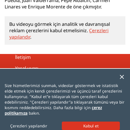
Puebla, Juan Valderrama, Pepe Albaicín, Carmen
Linares ve Enrique Morente de öne çıkmıştır.
Bu videoyu görmek için analitik ve davranışsal
reklam çerezlerini kabul etmelisiniz.
Çerezleri
yapılandır
.
İletişim
Yasal uyarı
Gizlilik politikası
Size hizmetlerimizi sunmak, videolar göstermek ve istatistik
Çerez politikası
elde etmek için kendi çerezlerimizi ve üçüncü taraf çerezlerini
kullanıyoruz. "Kabul et"e tıklayarak tüm çerezleri kabul
Site haritası
edebilirsiniz. "Çerezleri yapılandır"a tıklayarak tümünü veya bir
kısmını reddedebilirsiniz. Daha fazla bilgi için
çerez
politikamıza
bakın.
Español
English
Français
Deutsch
Italiano
Português
čeština
dansk
Nederlands
Çerezleri yapılandır
norsk
polski
română
svenska
中文
日本語
한국어
Türkçe