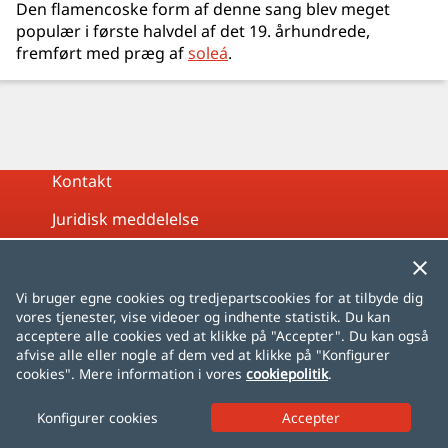
Den flamencoske form af denne sang blev meget
populær i første halvdel af det 19. århundrede,
fremført med præg af
soleá
.
Kontakt
Juridisk meddelelse
Privatlivspolitik
Cookiepolitik
Vi bruger egne cookies og tredjepartscookies for at tilbyde dig
vores tjenester, vise videoer og indhente statistik. Du kan
Sitemap
acceptere alle cookies ved at klikke på "Accepter". Du kan også
afvise alle eller nogle af dem ved at klikke på "Konfigurer
cookies". Mere information i vores
cookiepolitik
.
Español
English
Français
Deutsch
Italiano
Português
čeština
dansk
Nederlands
Konfigurer cookies
norsk
polski
română
svenska
中文
日本語
한국어
Türkçe
AlhambraDeGranada.org
InSpain.org