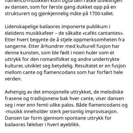
flamenco-musikken kom også den raske utviklingen
av dansen, som for første gang dukket opp på en
strukturert og gjenkjennelig måte på 1700-tallet.
Lidenskapelige bailaores imponerte publikum i
datidens musikkafeer – de såkalte «cafés cantantes».
Etter hvert begynte de å stjele oppmerksomheten fra
sangerne. Etter århundrer med kulturell fusjon har
denne kunsten, som ble født i noen huler som et
uttrykk for den romanifolket og andre undertrykte
kulturer, utviklet seg betydelig. Resultatet er en fusjon
mellom cante og flamencodans som har forført hele
verden.
Avhengig av det emosjonelle uttrykket, de melodiske
frasene og tradisjonene bak hver cante, viser dansen
seg i mer enn femti ulike palos. Både flamencodans og
-musikk inneholder sterk personlig improvisasjon.
Dansen tar form gjennom spontane uttrykk for
bailaores følelser i hvert øyeblikk.