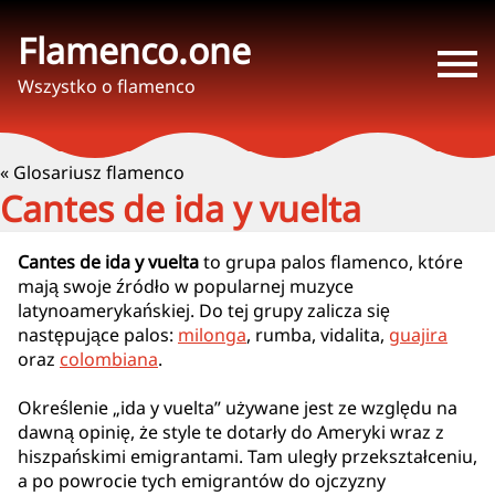
Flamenco.one
Wszystko o flamenco
« Glosariusz flamenco
Cantes de ida y vuelta
Cantes de ida y vuelta
to grupa palos flamenco, które
mają swoje źródło w popularnej muzyce
latynoamerykańskiej. Do tej grupy zalicza się
następujące palos:
milonga
, rumba, vidalita,
guajira
oraz
colombiana
.
Określenie „ida y vuelta” używane jest ze względu na
dawną opinię, że style te dotarły do Ameryki wraz z
hiszpańskimi emigrantami. Tam uległy przekształceniu,
a po powrocie tych emigrantów do ojczyzny