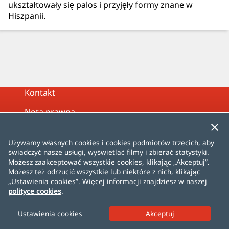
ukształtowały się palos i przyjęły formy znane w
Hiszpanii.
Kontakt
Nota prawna
Polityka prywatności
Używamy własnych cookies i cookies podmiotów trzecich, aby
Polityka plików cookie
świadczyć nasze usługi, wyświetlać filmy i zbierać statystyki.
Możesz zaakceptować wszystkie cookies, klikając „Akceptuj”.
Mapa strony
Możesz też odrzucić wszystkie lub niektóre z nich, klikając
„Ustawienia cookies”. Więcej informacji znajdziesz w naszej
polityce cookies
.
Español
English
Français
Deutsch
Italiano
Português
čeština
dansk
Nederlands
Ustawienia cookies
norsk
polski
română
svenska
中文
日本語
한국어
Türkçe
AlhambraDeGranada.org
InSpain.org