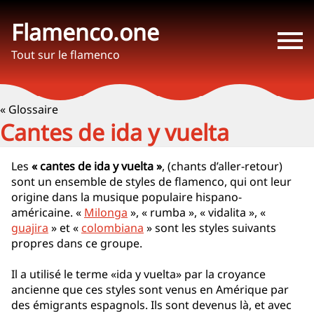
Flamenco.one
Tout sur le flamenco
« Glossaire
Cantes de ida y vuelta
Les
« cantes de ida y vuelta »
, (chants d’aller-retour)
sont un ensemble de styles de flamenco, qui ont leur
origine dans la musique populaire hispano-
américaine. «
Milonga
», « rumba », « vidalita », «
guajira
» et «
colombiana
» sont les styles suivants
propres dans ce groupe.
Il a utilisé le terme «ida y vuelta» par la croyance
ancienne que ces styles sont venus en Amérique par
des émigrants espagnols. Ils sont devenus là, et avec