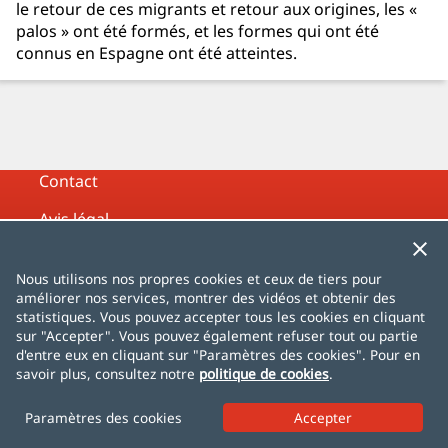
le retour de ces migrants et retour aux origines, les «
palos » ont été formés, et les formes qui ont été
connus en Espagne ont été atteintes.
Contact
Avis légal
Politique de confidentialité
Nous utilisons nos propres cookies et ceux de tiers pour
Politique de cookies
améliorer nos services, montrer des vidéos et obtenir des
statistiques. Vous pouvez accepter tous les cookies en cliquant
Plan du site
sur "Accepter". Vous pouvez également refuser tout ou partie
d'entre eux en cliquant sur "Paramètres des cookies". Pour en
savoir plus, consultez notre
politique de cookies
.
Español
English
Français
Deutsch
Italiano
Português
čeština
dansk
Nederlands
Paramètres des cookies
norsk
polski
română
svenska
中文
日本語
한국어
Türkçe
AlhambraDeGranada.org
InSpain.org