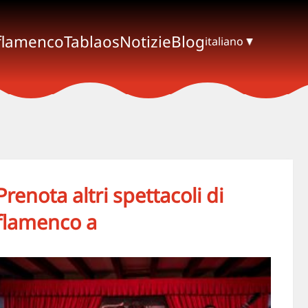
 flamenco
Tablaos
Notizie
Blog
italiano
Prenota altri spettacoli di
flamenco a