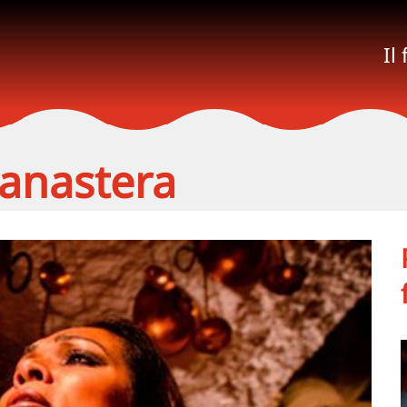
Il
anastera