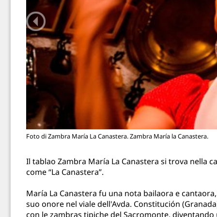
Foto di Zambra María La Canastera. Zambra María la Canastera.
Il tablao Zambra María La Canastera si trova nella c
come “La Canastera”.
María La Canastera fu una nota bailaora e cantaora, i
suo onore nel viale dell'Avda. Constitución (Granada
con le zambras tipiche del Sacromonte, diventando u