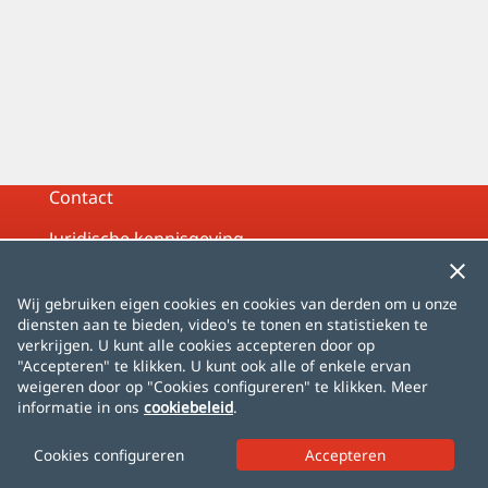
Contact
Juridische kennisgeving
Privacybeleid
Wij gebruiken eigen cookies en cookies van derden om u onze
Cookiebeleid
diensten aan te bieden, video's te tonen en statistieken te
verkrijgen. U kunt alle cookies accepteren door op
Sitemap
"Accepteren" te klikken. U kunt ook alle of enkele ervan
weigeren door op "Cookies configureren" te klikken. Meer
informatie in ons
cookiebeleid
.
Español
English
Français
Deutsch
Italiano
Português
čeština
dansk
Nederlands
Cookies configureren
norsk
polski
română
svenska
中文
日本語
한국어
Türkçe
AlhambraDeGranada.org
InSpain.org