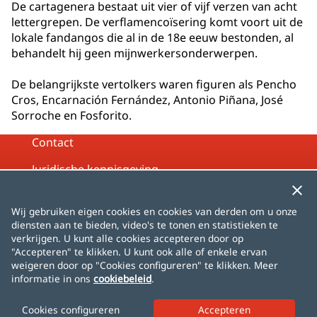
De cartagenera bestaat uit vier of vijf verzen van acht
lettergrepen. De verflamencoïsering komt voort uit de
lokale fandangos die al in de 18e eeuw bestonden, al
behandelt hij geen mijnwerkersonderwerpen.
De belangrijkste vertolkers waren figuren als Pencho
Cros, Encarnación Fernández, Antonio Piñana, José
Sorroche en Fosforito.
Contact
Juridische kennisgeving
Privacybeleid
Wij gebruiken eigen cookies en cookies van derden om u onze
Cookiebeleid
diensten aan te bieden, video's te tonen en statistieken te
verkrijgen. U kunt alle cookies accepteren door op
Sitemap
"Accepteren" te klikken. U kunt ook alle of enkele ervan
weigeren door op "Cookies configureren" te klikken. Meer
informatie in ons
cookiebeleid
.
Español
English
Français
Deutsch
Italiano
Português
čeština
dansk
Nederlands
Cookies configureren
norsk
polski
română
svenska
中文
日本語
한국어
Türkçe