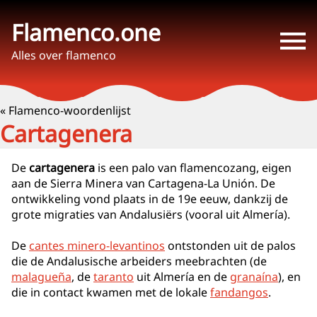
Flamenco.one
Alles over flamenco
« Flamenco-woordenlijst
Cartagenera
De
cartagenera
is een palo van flamencozang, eigen
aan de Sierra Minera van Cartagena-La Unión. De
ontwikkeling vond plaats in de 19e eeuw, dankzij de
grote migraties van Andalusiërs (vooral uit Almería).
De
cantes minero-levantinos
ontstonden uit de palos
die de Andalusische arbeiders meebrachten (de
malagueña
, de
taranto
uit Almería en de
granaína
), en
die in contact kwamen met de lokale
fandangos
.