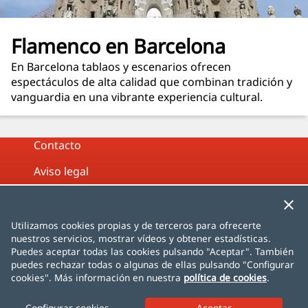
Flamenco en Barcelona
En Barcelona tablaos y escenarios ofrecen
espectáculos de alta calidad que combinan tradición y
vanguardia en una vibrante experiencia cultural.
Contacto
Aviso legal
Política de privacidad
Política de cookies
Utilizamos cookies propias y de terceros para ofrecerte
nuestros servicios, mostrar vídeos y obtener estadísticas.
Mapa web
Puedes aceptar todas las cookies pulsando "Aceptar". También
puedes rechazar todas o algunas de ellas pulsando "Configurar
cookies". Más información en nuestra
política de cookies
.
Español
English
Français
Deutsch
Italiano
Português
čeština
dansk
Nederlands
Configurar cookies