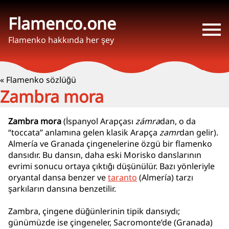
Flamenco.one
Flamenko hakkında her şey
« Flamenko sözlüğü
Zambra mora
Zambra mora
(İspanyol Arapçası
zámra
dan, o da
“toccata” anlamına gelen klasik Arapça
zamr
dan gelir).
Almería ve Granada çingenelerine özgü bir flamenko
dansıdır. Bu dansın, daha eski Morisko danslarının
evrimi sonucu ortaya çıktığı düşünülür. Bazı yönleriyle
oryantal dansa benzer ve
taranto
(Almería) tarzı
şarkıların dansına benzetilir.
Zambra, çingene düğünlerinin tipik dansıydı;
günümüzde ise çingeneler, Sacromonte’de (Granada)