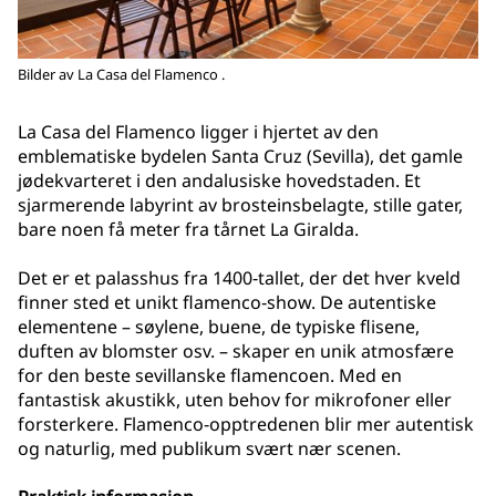
Bilder av La Casa del Flamenco .
La Casa del Flamenco ligger i hjertet av den
emblematiske bydelen Santa Cruz (Sevilla), det gamle
jødekvarteret i den andalusiske hovedstaden. Et
sjarmerende labyrint av brosteinsbelagte, stille gater,
bare noen få meter fra tårnet La Giralda.
Det er et palasshus fra 1400‑tallet, der det hver kveld
finner sted et unikt flamenco‑show. De autentiske
elementene – søylene, buene, de typiske flisene,
duften av blomster osv. – skaper en unik atmosfære
for den beste sevillanske flamencoen. Med en
fantastisk akustikk, uten behov for mikrofoner eller
forsterkere. Flamenco‑opptredenen blir mer autentisk
og naturlig, med publikum svært nær scenen.