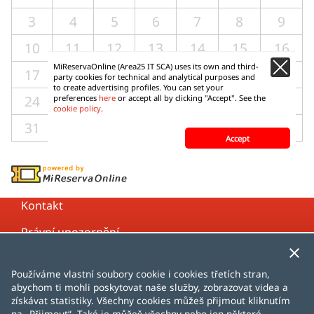
Kontakt
Právní upozornění
Zásady ochrany osobních údajů
Používáme vlastní soubory cookie i cookies třetích stran,
Zásady používání cookies
abychom ti mohli poskytovat naše služby, zobrazovat videa a
získávat statistiky. Všechny cookies můžeš přijmout kliknutím
Mapa stránek
na „Přijmout“. Také je můžeš všechny nebo jen některé