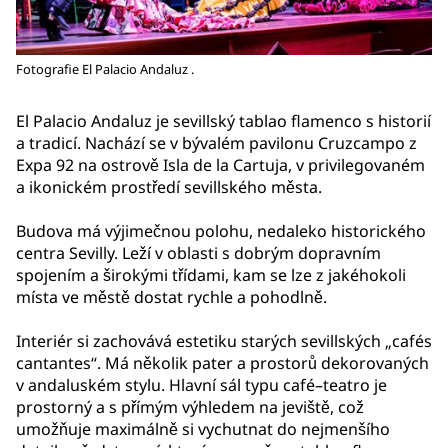
Fotografie El Palacio Andaluz .
El Palacio Andaluz je sevillský tablao flamenco s historií
a tradicí. Nachází se v bývalém pavilonu Cruzcampo z
Expa 92 na ostrově Isla de la Cartuja, v privilegovaném
a ikonickém prostředí sevillského města.
Budova má výjimečnou polohu, nedaleko historického
centra Sevilly. Leží v oblasti s dobrým dopravním
spojením a širokými třídami, kam se lze z jakéhokoli
místa ve městě dostat rychle a pohodlně.
Interiér si zachovává estetiku starých sevillských „cafés
cantantes“. Má několik pater a prostorů dekorovaných
v andaluském stylu. Hlavní sál typu café–teatro je
prostorný a s přímým výhledem na jeviště, což
umožňuje maximálně si vychutnat do nejmenšího