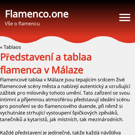
Flamenco.one
Vše o flamencu
« Tablaos
Představení a tablaa
flamenca v Málaze
Flamencové tablaa v Málaze jsou tepajícím srdcem živé
flamencové scény města a nabízejí autentický a vzrušující
zážitek pro milovníky tohoto umění. Tato zařízení se svou
intimní a příjemnou atmosférou představují ideální scénu
pro ponoření se do flamencového duende, při němž si
vychutnáte strhující vystoupení špičkových zpěváků,
tanečníků a kytaristů, jak místních, tak mezinárodních.
Každé představení je jedinečné, takže každá návštěva